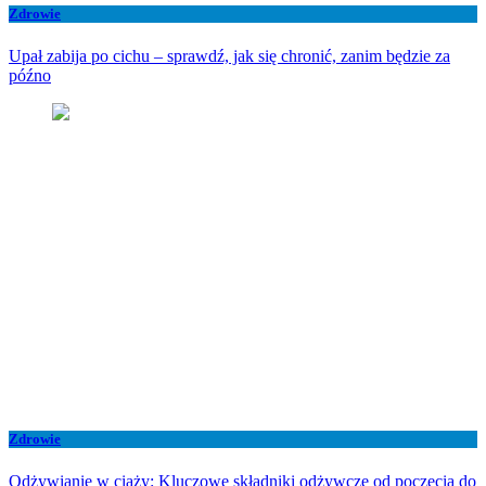
Zdrowie
Upał zabija po cichu – sprawdź, jak się chronić, zanim będzie za
późno
Zdrowie
Odżywianie w ciąży: Kluczowe składniki odżywcze od poczęcia do