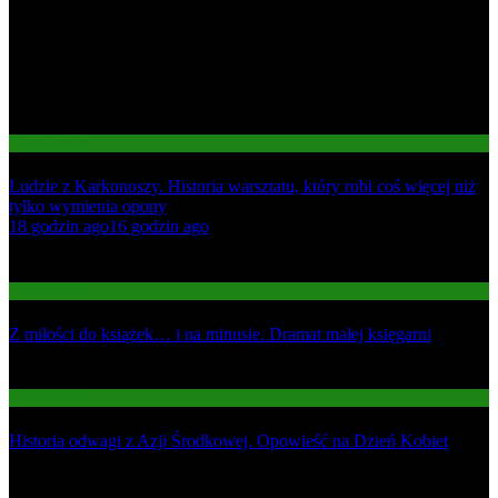
Gospodarka
Ludzie z Karkonoszy. Historia warsztatu, który robi coś więcej niż
tylko wymienia opony
01
18 godzin ago
16 godzin ago
02
Gospodarka
Z miłości do książek… i na minusie. Dramat małej księgarni
03
Informacje
Historia odwagi z Azji Środkowej. Opowieść na Dzień Kobiet
Najnowsze