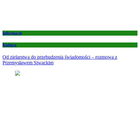
Informacje
Kultura
Od zielarstwa do przebudzenia świadomości – rozmowa z
Przemysławem Siwackim