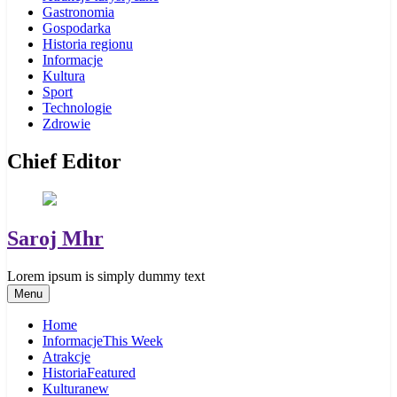
Gastronomia
Gospodarka
Historia regionu
Informacje
Kultura
Sport
Technologie
Zdrowie
Chief Editor
Saroj Mhr
Lorem ipsum is simply dummy text
Menu
Home
Informacje
This Week
Atrakcje
Historia
Featured
Kultura
new