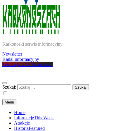
W Karkonoszach
Karkonoski serwis informacyjny
Newsletter
Kanal informacyjny
Telewizja w Karkonoszach
Szukaj:
Menu
Home
Informacje
This Week
Atrakcje
Historia
Featured