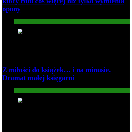
który robi coś więcej niż tylko wymienia
opony
Gospodarka
2
Z miłości do książek… i na minusie.
Dramat małej księgarni
Gospodarka
3