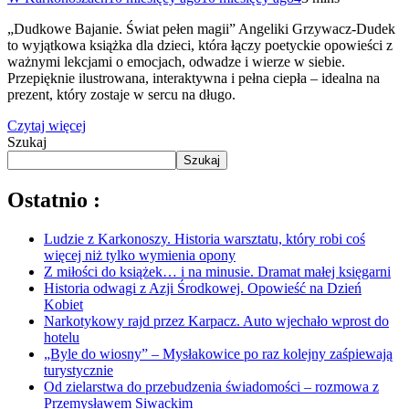
„Dudkowe Bajanie. Świat pełen magii” Angeliki Grzywacz-Dudek
to wyjątkowa książka dla dzieci, która łączy poetyckie opowieści z
ważnymi lekcjami o emocjach, odwadze i wierze w siebie.
Przepięknie ilustrowana, interaktywna i pełna ciepła – idealna na
prezent, który zostaje w sercu na długo.
Czytaj więcej
Szukaj
Szukaj
Ostatnio :
Ludzie z Karkonoszy. Historia warsztatu, który robi coś
więcej niż tylko wymienia opony
Z miłości do książek… i na minusie. Dramat małej księgarni
Historia odwagi z Azji Środkowej. Opowieść na Dzień
Kobiet
Narkotykowy rajd przez Karpacz. Auto wjechało wprost do
hotelu
„Byle do wiosny” – Mysłakowice po raz kolejny zaśpiewają
turystycznie
Od zielarstwa do przebudzenia świadomości – rozmowa z
Przemysławem Siwackim