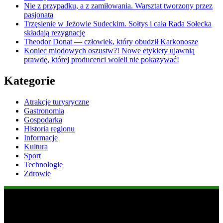
Nie z przypadku, a z zamiłowania. Warsztat tworzony przez
pasjonata
Trzęsienie w Jeżowie Sudeckim. Sołtys i cała Rada Sołecka
składają rezygnację
Theodor Donat — człowiek, który obudził Karkonosze
Koniec miodowych oszustw?! Nowe etykiety ujawnią
prawdę, której producenci woleli nie pokazywać!
Kategorie
Atrakcje turysryczne
Gastronomia
Gospodarka
Historia regionu
Informacje
Kultura
Sport
Technologie
Zdrowie
Popularne informacje