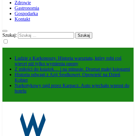
Zdrowie
Gastronomia
Gospodarka
Kontakt
Szukaj:
Ludzie z Karkonoszy. Historia warsztatu, który robi coś
więcej niż tylko wymienia opony
Z miłości do książek… i na minusie. Dramat małej księgarni
Historia odwagi z Azji Środkowej. Opowieść na Dzień
Kobiet
Narkotykowy rajd przez Karpacz. Auto wjechało wprost do
hotelu