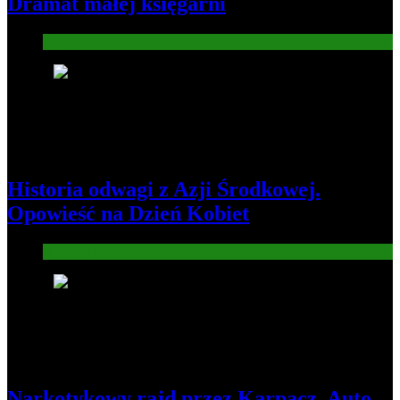
Dramat małej księgarni
Gospodarka
3
Historia odwagi z Azji Środkowej.
Opowieść na Dzień Kobiet
Informacje
4
Narkotykowy rajd przez Karpacz. Auto