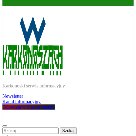
W Karkonoszach
Karkonoski serwis informacyjny
Newsletter
Kanal informacyjny
Telewizja w Karkonoszach
Szukaj: