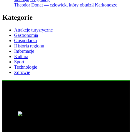
Theodor Donat — człowiek, który obudził Karkonosze
Kategorie
Atrakcje turysryczne
Gastronomia
Gospodarka
Historia regionu
Informacje
Kultura
Sport
Technologie
Zdrowie
Popularne informacje
1