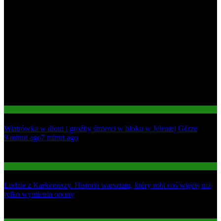
Informacje
Wiatrówka w dłoni i groźby śmierci w bloku w Jeleniej Górze
01
9 minut ago
7 minut ago
02
Gospodarka
Ludzie z Karkonoszy. Historia warsztatu, który robi coś więcej niż
tylko wymienia opony
03