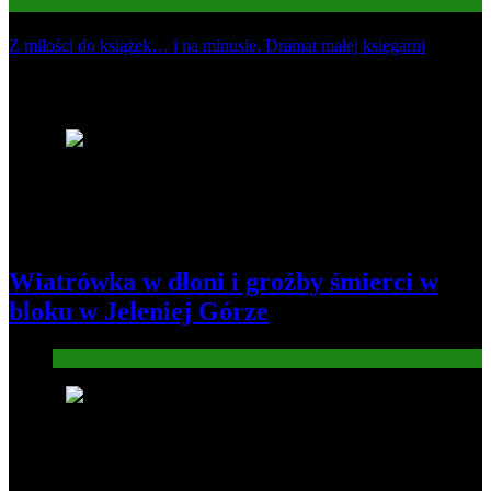
Gospodarka
Z miłości do książek… i na minusie. Dramat małej księgarni
Najnowsze
1
Wiatrówka w dłoni i groźby śmierci w
bloku w Jeleniej Górze
Informacje
2