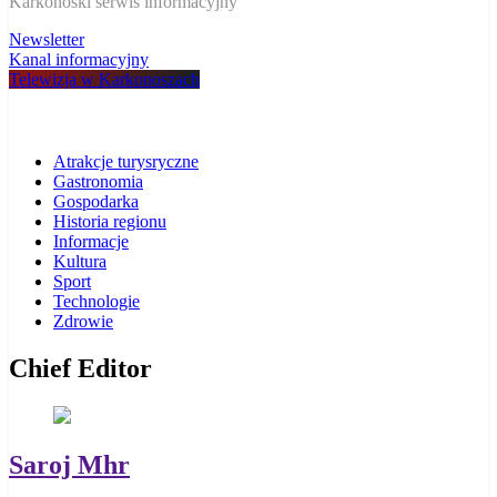
W Karkonoszach
Karkonoski serwis informacyjny
Newsletter
Kanal informacyjny
Telewizja w Karkonoszach
Atrakcje turysryczne
Gastronomia
Gospodarka
Historia regionu
Informacje
Kultura
Sport
Technologie
Zdrowie
Chief Editor
Saroj Mhr