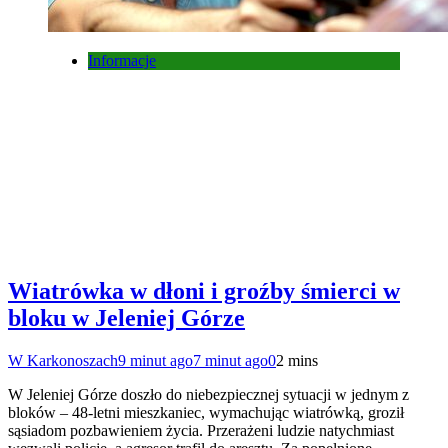
Informacje
Wiatrówka w dłoni i groźby śmierci w
bloku w Jeleniej Górze
W Karkonoszach
9 minut ago
7 minut ago
0
2 mins
W Jeleniej Górze doszło do niebezpiecznej sytuacji w jednym z
bloków – 48-letni mieszkaniec, wymachując wiatrówką, groził
sąsiadom pozbawieniem życia. Przerażeni ludzie natychmiast