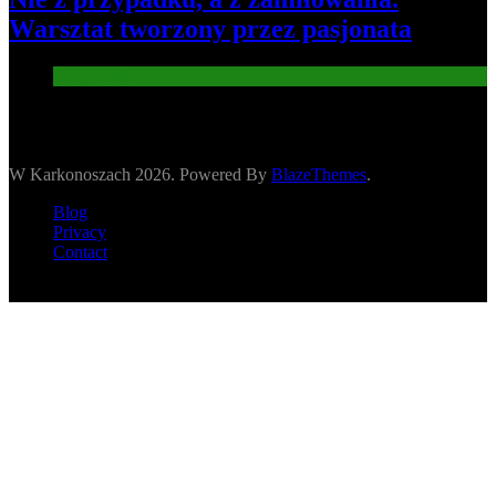
Warsztat tworzony przez pasjonata
Gospodarka
W Karkonoszach 2026. Powered By
BlazeThemes
.
Blog
Privacy
Contact