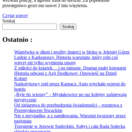
wezwali policję, a agresor trafił do aresztu. Za popełnione
przestępstwo grozi mu nawet 2 lata więzienia.
Czytaj więcej
Szukaj
Szukaj
Ostatnio :
Wiatrówka w dłoni i groźby śmierci w bloku w Jeleniej Górze
Ludzie z Karkonoszy. Historia warsztatu, który robi coś
więcej niż tylko wymienia opony
Z miłości do książek… i na minusie. Dramat małej księgarni
Historia odwagi z Azji Środkowej. Opowieść na Dzień
Kobiet
Narkotykowy rajd przez Karpacz. Auto wjechało wprost do
hotelu
„Byle do wiosny” – Mysłakowice po raz kolejny zaśpiewają
turystycznie
Od zielarstwa do przebudzenia świadomości – rozmowa z
Przemysławem Siwackim
Nie z przypadku, a z zamiłowania. Warsztat tworzony przez
pasjonata
Trzęsienie w Jeżowie Sudeckim. Sołtys i cała Rada Sołecka
składają rezygnację