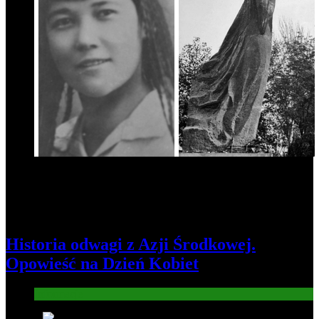
Historia odwagi z Azji Środkowej.
Opowieść na Dzień Kobiet
Informacje