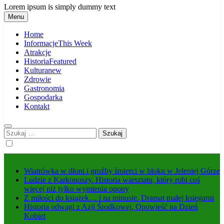
Lorem ipsum is simply dummy text
Menu
Home
Informacje
This Week
Atrakcje
Historia
Featured
Kultura
new
Zdrowie
Gastronomia
Gospodarka
Kontakt
Szukaj:
Wiatrówka w dłoni i groźby śmierci w bloku w Jeleniej Górze
Ludzie z Karkonoszy. Historia warsztatu, który robi coś
więcej niż tylko wymienia opony
Z miłości do książek… i na minusie. Dramat małej księgarni
Historia odwagi z Azji Środkowej. Opowieść na Dzień
Kobiet