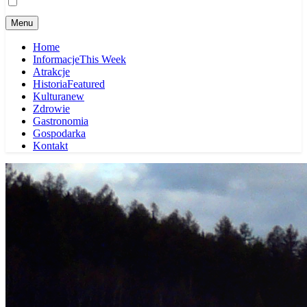
Menu
Home
Informacje
This Week
Atrakcje
Historia
Featured
Kultura
new
Zdrowie
Gastronomia
Gospodarka
Kontakt