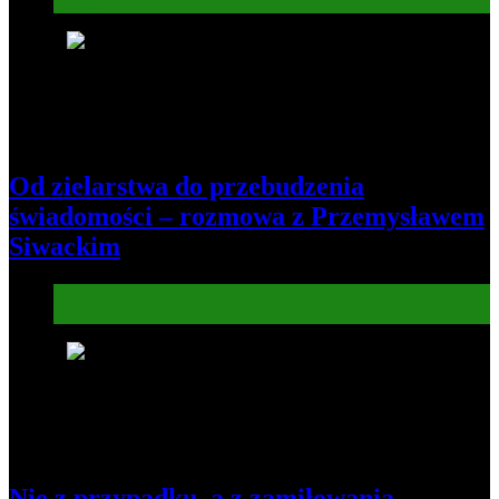
Kultura
7
Od zielarstwa do przebudzenia
świadomości – rozmowa z Przemysławem
Siwackim
Informacje
Kultura
8
Nie z przypadku, a z zamiłowania.